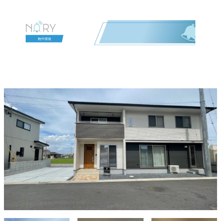
今治市北鳥生町5丁目 A2号地
戸建て