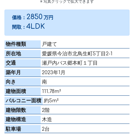
※ 写真クリックで拡大できます
2850
価格：
万円
4LDK
間取：
物件種類
戸建て
所在地
愛媛県今治市北鳥生町5丁目2-1
交通
瀬戸内バス郷本町１丁目
築年月
2023年1月
向き
南
建物面積
111.78m²
バルコニー面積
約5m²
建物階数
2階
建物構造
木造
駐車場
2台